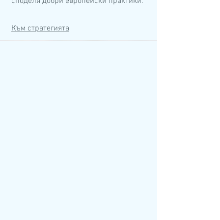
споделя добри европейски практики.
Към стратегията