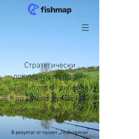
Стратегически
документи по проект
„Любителски риболов
по Дунав: Дунавски
риболовни маршрути“
В резултат от проект „Любителски