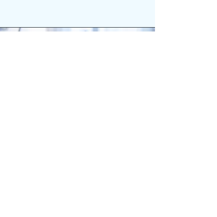
Съвместна маркетингова стратегия за
популяризиране на създадените по
проекта туристически продукти
Маркетинговата стратегия представя
проучване на пазара, конкуренти и
потенциални бенефициенти на двата