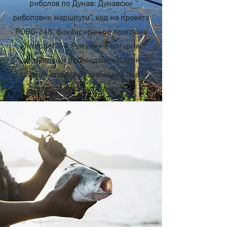
риболов по Дунав: Дунавски
риболовни маршрути“, код на проекта
ROBG-348, финансиран по програма
Интеррег V-A Румъния-България,
изпълняван от Финдация Идеин
развитие, бяха разработени два
стратегически документа: