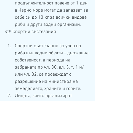
продължителност повече от 1 ден 
в Черно море могат да запазват за 
себе си до 10 кг за всички видове 
риби и други водни организми.
👉 Спортни състезания
Спортни състезания за улов на 
риба във водни обекти - държавна 
собственост, в периода на 
забраната по чл. 30, ал. 3, т. 1 и/
или чл. 32, се провеждат с 
разрешение на министъра на 
земеделието, храните и горите.
Лицата, които организират 
спортни състезания за улов на 
риба по ал. 1 изпращат 
уведомление до ИАРА, не по-
късно от седем календарни дни 
преди провеждане на 