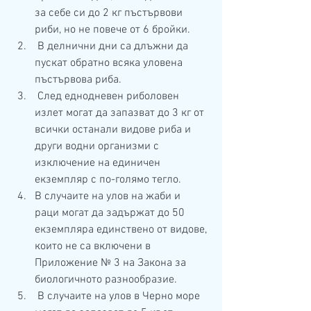
за себе си до 2 кг пъстървови 
риби, но не повече от 6 бройки. 
 В делнични дни са длъжни да 
пускат обратно всяка уловена 
пъстървова риба. 
 След еднодневен риболовен 
излет могат да запазват до 3 кг от 
всички останали видове риба и 
други водни организми с 
изключение на единичен 
екземпляр с по-голямо тегло. 
В случаите на улов на жаби и 
раци могат да задържат до 50 
екземпляра единствено от видове, 
които не са включени в 
Приложение № 3 на Закона за 
биологичното разнообразие.
 В случаите на улов в Черно море 