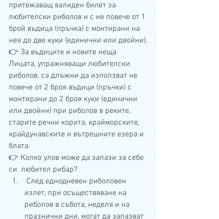
притежаващ валиден билет за 
любителски риболов и с не повече от 1 
брой въдица (пръчка) с монтирани на 
нея до две куки (единични или двойни).
👉 За въдиците и новите неща
Лицата, упражняващи любителски 
риболов, са длъжни да използват не 
повече от 2 броя въдици (пръчки) с 
монтирани до 2 броя куки (единични 
или двойни) при риболов в реките, 
старите речни корита, крайморските, 
крайдунавските и вътрешните езера и 
блата.
👉 Колко улов може да запази за себе 
си  любител рибар? 
 След еднодневен риболовен 
излет, при осъществяване на 
риболов в събота, неделя и на 
празнични дни, могат да запазват 