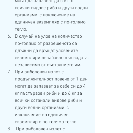
могат да запазват до 5 кг от 
всички видове риба и други водни 
организми, с изключение на 
единичен екземпляр с по-голямо 
тегло.
В случай на улов на количество 
по-голямо от разрешеното са 
длъжни да връщат уловените 
екземпляри незабавно във водата, 
независимо от състоянието им.
При риболовен излет с 
продължителност повече от 1 ден 
могат да запазват за себе си до 4 
кг пъстървови риби и до 6 кг за 
всички останали видове риби и 
други водни организми, с 
изключение на единичен 
екземпляр с по-голямо тегло.
 При риболовен излет с 