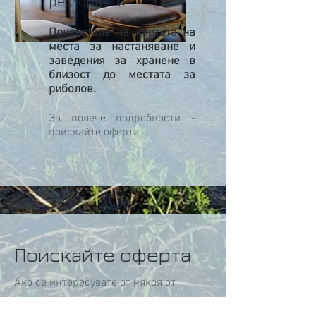
ресторанти
Присъствие на картата на
места за настаняване и
заведения за хранене в
близост до местата за
риболов.
За повече подробности -
поискайте оферта
Поискайте оферта
Ако се интересувате от някоя от
нашите услуги, можете да се