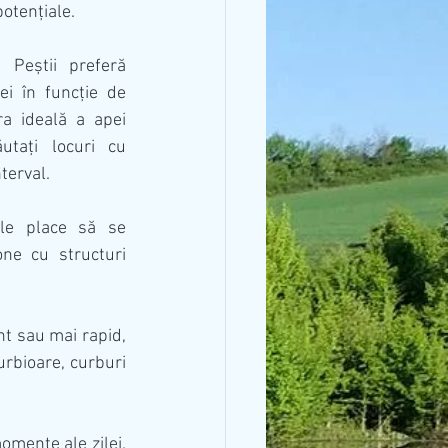
potențiale.
: Peștii preferă 
i în funcție de 
a ideală a apei 
utați locuri cu 
terval.
 le place să se 
ne cu structuri 
t sau mai rapid, 
urbioare, curburi 
omente ale zilei. 