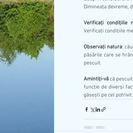
Dimineața devreme, d
Verificați condițiile
Verificați condițiile m
Observați natura
: cău
păsările care se hrăn
pescuit.
Amintiți-vă
 că pescuit
funcție de diverși fact
găsești pe cel potrivit.