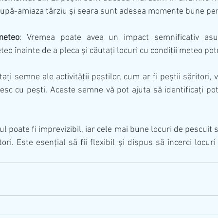
upă-amiaza târziu și seara sunt adesea momente bune pen
 meteo
: Vremea poate avea un impact semnificativ asupr
eteo înainte de a pleca și căutați locuri cu condiții meteo potr
tați semne ale activității peștilor, cum ar fi peștii săritori, 
esc cu pești. Aceste semne vă pot ajuta să identificați pote
ul poate fi imprevizibil, iar cele mai bune locuri de pescuit 
ori. Este esențial să fii flexibil și dispus să încerci locuri