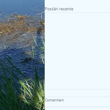
Postări recente
Poll
Comentarii
poll