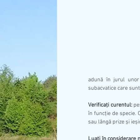
adună în jurul unor 
subacvatice care sunt 
Verificați curentul:
 pe
în funcție de specie. 
sau lângă prize și ieșir
Luați în considerare 