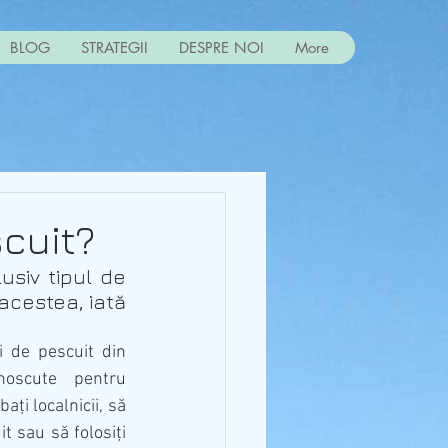
BLOG
STRATEGII
DESPRE NOI
More
cuit?
siv tipul de 
acestea, iată 
i de pescuit din 
oscute pentru 
ți localnicii, să 
verificați rapoartele de pescuit sau să folosiți 