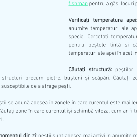
fishmap
 pentru a găsi locuri 
Verificați temperatura apei
anumite temperaturi ale ape
specie. Cercetați temperatur
pentru peștele țintă și că
temperaturi ale apei în acel in
Căutați structură:
 peștilor
structuri precum pietre, bușteni și scăpări. Căutați zo
susceptibile de a atrage pești.
știi se adună adesea în zonele în care curentul este mai len
Căutați zone în care curentul își schimbă viteza, cum ar fi t
i.
momentul din zi
: peștii sunt adesea mai activi în anumite m