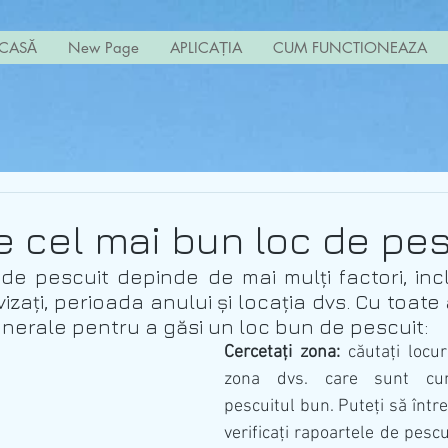
CASĂ
New Page
APLICAȚIA
CUM FUNCTIONEAZA
e cel mai bun loc de pes
de pescuit depinde de mai mulți factori, inclu
vizați, perioada anului și locația dvs. Cu toate 
enerale pentru a găsi un loc bun de pescuit:
Cercetați zona:
 căutați locur
zona dvs. care sunt cun
pescuitul bun. Puteți să întreba