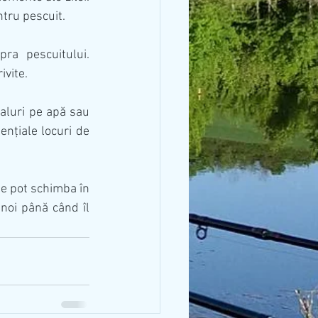
tru pescuit.
a pescuitului. 
ivite.
valuri pe apă sau 
nțiale locuri de 
se pot schimba în 
 noi până când îl 