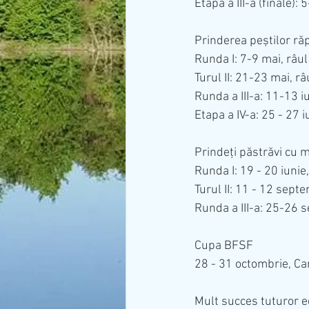
Etapa a III-a (finale):
Prinderea peștilor răp
Runda I: 7-9 mai, râu
Turul II: 21-23 mai, r
Runda a III-a: 11-13 i
Etapa a IV-a: 25 - 27 i
Prindeți păstrăvi cu 
Runda I: 19 - 20 iunie
Turul II: 11 - 12 sept
Runda a III-a: 25-26 
Cupa BFSF
28 - 31 octombrie, Ca
Mult succes tuturor e