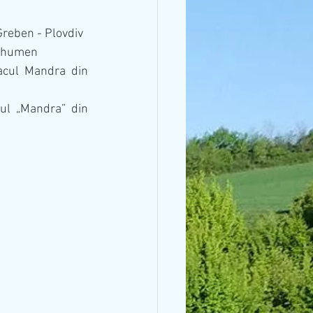
 Greben - Plovdiv
 Shumen
acul Mandra din 
cul „Mandra” din 