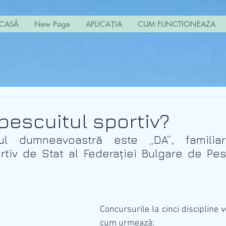
CASĂ
New Page
APLICAȚIA
CUM FUNCTIONEAZA
 pescuitul sportiv?
l dumneavoastră este „DA”, familiari
tiv de Stat al Federației Bulgare de Pesc
Concursurile la cinci discipline 
cum urmează: