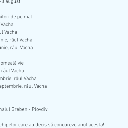
 5-8 august
itori de pe mal
l Vacha
âul Vacha
unie, râul Vacha
unie, râul Vacha
momeală vie
, râul Vacha
embrie, râul Vacha
septembrie, râul Vacha
nalul Greben - Plovdiv
chipelor care au decis să concureze anul acesta!