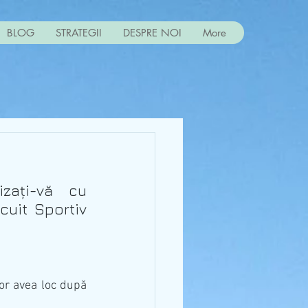
BLOG
STRATEGII
DESPRE NOI
More
zați-vă cu 
uit Sportiv 
vor avea loc după 