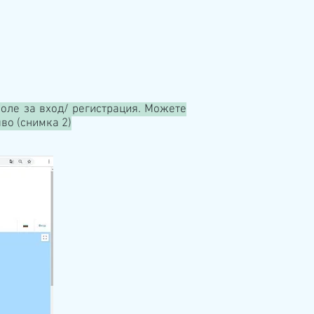
 поле за вход/ регистрация. Можете
во (снимка 2)