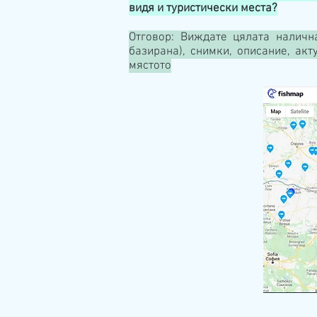
видя и туристически места?
Отговор: Виждате цялата наличн
базирана), снимки, описание, ак
мястото