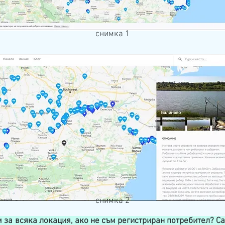
снимка 1
снимка 2
за всяка локация, ако не съм регистриран потребител? Са