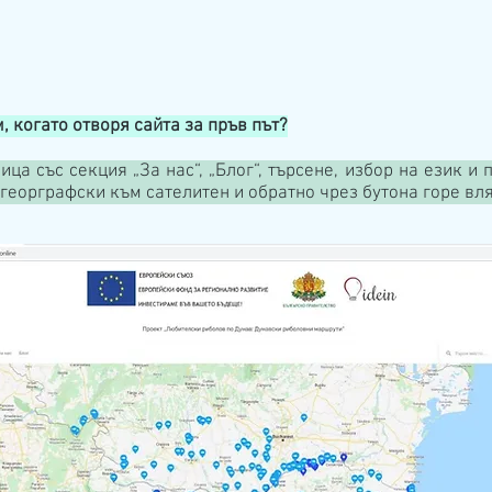
 когато отворя сайта за пръв път?
ца със секция „За нас“, „Блог“, търсене, избор на език и
 георграфски към сателитен и обратно чрез бутона горе вля