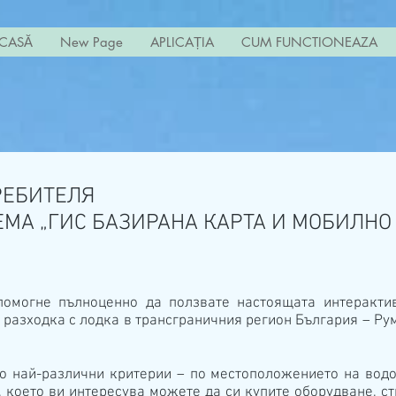
CASĂ
New Page
APLICAȚIA
CUM FUNCTIONEAZA
РЕБИТЕЛЯ
ЕМА „ГИС БАЗИРАНА КАРТА И МОБИЛН
омогне пълноценно да ползвате настоящата интеракти
разходка с лодка в трансграничния регион България – Рум
о най-различни критерии – по местоположението на водое
, което ви интересува можете да си купите оборудване, с