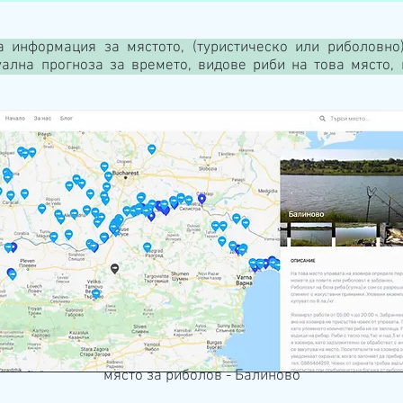
а информация за мястото, (туристическо или риболовно)
туална прогноза за времето, видове риби на това място,
място за риболов - Балиново