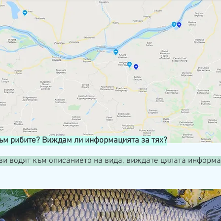
към рибите? Виждам ли информацията за тях?
 ви водят към описанието на вида, виждате цялата информ