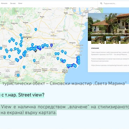
туристически обект – Сяновски манастир „Света Марина“
 т.нар. Street view?
t View е налична посредством „влачене” на стилизирано
на екрана) върху картата.