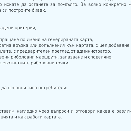
о искате да останете за по-дълго. За всяко конкретно
 си построите бивак.
адени критерии,
пращане по имейл на генерираната карта,
братна връзка или допълнения към картата, с цел добавяне
елите, с предварителен преглед от администратор.
вени риболовни маршрути, запазване и споделяне,
о съответните риболовни точки.
 да основни типа потребители:
тавим нагледно чрез въпроси и отговори каква е разли
цията и как работи картата.