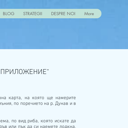
BLOG
STRATEGII
DESPRE NOI
More
О ПРИЛОЖЕНИЕ“
вна карта, на която ще намерите
ъния, по поречието на р. Дунав и в
ма, по вид риба, която искате да
тръв или пък да си наемете лодкна,