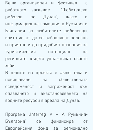
Беше организиран и фестивал  с 
работното заглавие  ”Любителски 
риболов по Дунав”, както и 
информационна кампания в Румъния и 
България за любителите риболовци, 
които искат да се забавляват полезно 
и приятно и да придобият познания за 
туристическия потенциал на 
регионите, където упражняват своето 
хоби.
В целите на проекта е също така и 
повишаване на обществената 
осведоменост и загриженост към 
опазването и възстановяването на 
водните ресурси в ареала на Дунав.
Програма „Interreg V – A Румъния-
България” се финансира от 
Европейския фонд за регионално 