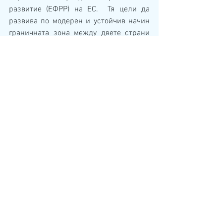
развитие (ЕФРР) на ЕС.  Тя цели да 
развива по модерен и устойчив начин 
граничната зона между двете страни 
чрез подпомагането  на съвместни 
проекти, които се финансират в 
съотношение 85% от ЕФРР, 13% от 
националните бюджети на Румъния и 
България и 2% – принос на 
бенефициентите и техните партньори.
Виж всички
Последни публикации